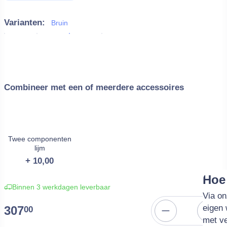
Varianten:
Bruin
Combineer met een of meerdere accessoires
Twee componenten
lijm
+ 10,00
Har
Pol
Glit
Rin
Hoe 
Binnen 3 werkdagen leverbaar
Lorem 
Om de
Bij el
Alle r
Via on
elit. 
hebbe
mogeli
maat)
eigen 
307
00
justo 
achter
Glitte
zit ee
met ve