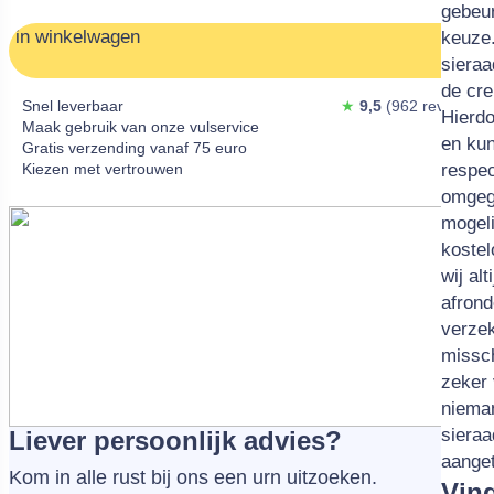
tincid
juiste
toege
verma
gebeur
in winkelwagen
vestib
meten.
eventu
62 in 
keuze.
urna s
touw d
sprank
tusse
sieraa
iaculi
opmee
levert
de cr
Snel leverbaar
★
9,5
(962 reviews )
tellus 
aan on
van €4
Hierdo
Maak gebruik van onze vulservice
turpis
voor j
en kun
Gratis verzending vanaf 75 euro
Kiezen met vertrouwen
faucib
door o
respec
sodale
omgeg
malesu
mogeli
ipsum 
kostel
nisi. 
wij al
erat e
afrond
hendre
verzek
missch
zeker 
nieman
sieraa
Liever persoonlijk advies?
aanget
Kom in alle rust bij ons een urn uitzoeken.
Vin