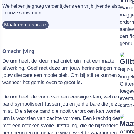
We helpen je graag verder tijdens een vrijblijvende afspraak
Wannee
in onze showroom.
mag je
order
Maak een afspraak
aanlev
certif
gebrui
Omschrijving
Glit
De urn heeft de kleur mahoniebruin met een matte
afwerking. Geef met deze urn jouw herinneringen met
Bij el
jouw dierbare een mooie plek. Om bij stil te kunnen staan
mogeli
wanneer het gemis even te groot is.
Glitte
toege
De urn heeft de vorm van een eeuwige vlam, welke de
eventu
band symboliseert tussen jou en je dierbare die je zo
sprank
mist. Die sterke band die nooit verbroken kan worden. De
urn is voorzien van zachte vormen. Een krachtig design
Maa
met een betekenisvolle uitstraling, die de bijzondere
Armb
herinneringen op gepaste wijze weet te waarborgen. De