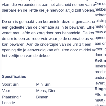
Om de
vlam die verbonden is aan het afscheid nemen van een
hebbe
dierbare en de liefde die je hiervoor altijd zult voelen.
achter
juiste
De urn is gemaakt van keramiek, deze is gemaakt om
meten.
een gedeelte van de crematie as in te bewaren. Elke urn
touw d
wordt met liefde en zorg door ons behandeld. De kern van
opmee
de urn is een as-reservoir waar je de crematie as veilig in
aan on
kan bewaren. Aan de onderzijde van de urn zit een
voor j
opening die je eenvoudig kan afsluiten door middel van
door o
het verlijmen van de deksel.
Ketti
Iedere
produc
Specificaties
ander
levert
Soort urn
Mini urn
Ringe
Voor
Mens, Dier
Alle r
Plaatsing /
Binnen
maat)
Locatie
zit ee