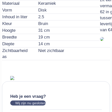
Materiaal
Keramiek
verma
Vorm
Disk
62 in 
Inhoud in liter
2.5
tusse
Kleur
Bruin
levert
van €4
Hoogte
31 cm
Breedte
19 cm
Diepte
14 cm
Zichtbaarheid
Niet zichtbaar
as
Heb je een vraag?
Wij zijn nu gesloten