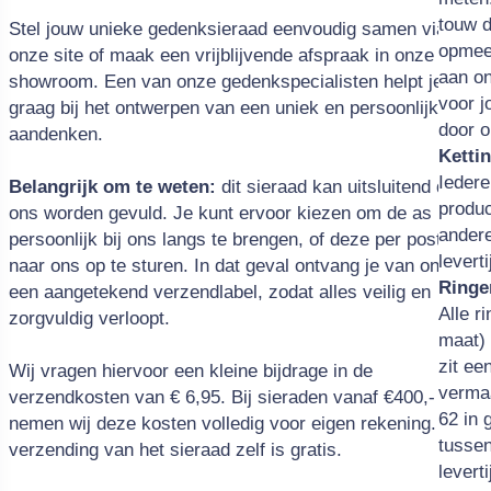
touw d
Stel jouw unieke gedenksieraad eenvoudig samen via
opmee
onze site of maak een vrijblijvende afspraak in onze
aan on
showroom. Een van onze gedenkspecialisten helpt je
voor j
graag bij het ontwerpen van een uniek en persoonlijk
door o
aandenken.
Ketti
Iedere
Belangrijk om te weten:
dit sieraad kan uitsluitend door
produc
ons worden gevuld. Je kunt ervoor kiezen om de as
ander
persoonlijk bij ons langs te brengen, of deze per post
levert
naar ons op te sturen. In dat geval ontvang je van ons
Ringe
een aangetekend verzendlabel, zodat alles veilig en
Alle r
zorgvuldig verloopt.
maat)
zit ee
Wij vragen hiervoor een kleine bijdrage in de
verma
verzendkosten van € 6,95. Bij sieraden vanaf €400,-
62 in 
nemen wij deze kosten volledig voor eigen rekening. De
tusse
verzending van het sieraad zelf is gratis.
levert