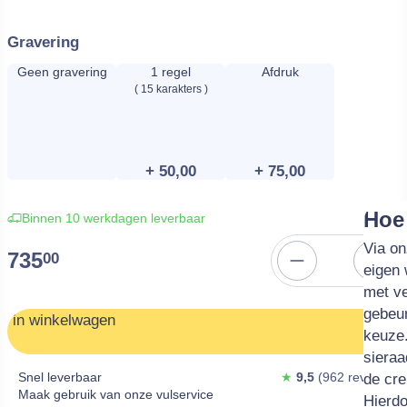
Gravering
Geen gravering
1 regel
Afdruk
( 15 karakters )
+ 50,00
+ 75,00
Personalis
Har
Pol
Glit
Rin
Hoe 
Binnen 10 werkdagen leverbaar
Lorem 
Om de
Bij el
Alle r
Via on
735
00
Terug
Toevoe
elit. 
hebbe
mogeli
maat)
eigen 
justo 
achter
Glitte
zit ee
met ve
tincid
juiste
toege
verma
gebeur
in winkelwagen
vestib
meten.
eventu
62 in 
keuze.
urna s
touw d
sprank
tusse
sieraa
Snel leverbaar
★
9,5
(962 reviews )
iaculi
opmee
levert
de cr
Maak gebruik van onze vulservice
tellus 
aan on
van €4
Hierdo