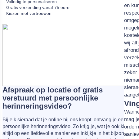
Volledig te personaliseren
turpis
voor j
en kun
Gratis verzending vanaf 75 euro
faucib
door o
respec
Kiezen met vertrouwen
sodale
omgeg
malesu
mogeli
ipsum 
kostel
nisi. 
wij al
erat e
afrond
hendre
verzek
missch
zeker 
nieman
sieraa
Afspraak op locatie of gratis
aanget
verstuurd met persoonlijke
Vin
herinneringsvideo?
Wannee
mag je
Bij elk sieraad dat je online bij ons koopt, ontvang je een
persoonlijke herinneringsvideo. Zo krijg je, wat je ook kiest,
order
altijd op een liefdevolle manier een inkijkje in het bijzondere
aanlev