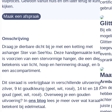
vulproces. Gewoon vanuit huis én om later terug te kunnen
certif
kijken.
gebrui
Maak een afspraak
Glit
Bij el
mogeli
Omschrijving
Glitte
Draag je dierbare dicht bij je met een ketting met
toege
ashanger Ster van SeeYou. Deze handgemaakte ketting
eventu
is voorzien van een stervormige hanger, die een diepere
sprank
betekenis van licht, hoop en herinnering draagt, en bevat
een ascompartiment.
Maa
Armb
Dit sieraad is verkrijgbaar in verschillende uitvoeringen:
Om de
zilver, 9 kt goudkleurig (geel, wit, rosé), 14 kt en 18 kt
hebbe
goud (geel, wit, rosé). Overweeg je een gouden
achter
uitvoering? In
ons blog
lees je meer over wat karaat
juiste
betekent bij edelmetaal.
meten.