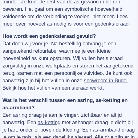
minder. Je kunt de rest van de as gewoon in de urn
bewaren. Het gaat om een symbolische hoeveelheid:
voldoende om de verbinding te voelen, niet meer. Lees
meer over
hoeveel as nodig is voor een gedenksieraad.
Hoe wordt een gedenksieraad gevuld?
Dat doen wij voor je. Na bestelling ontvang je een
aangetekend retourlabel waarmee je een kleine
hoeveelheid as kunt opsturen. Wij vullen het sieraad
zorgvuldig in onze werkplaats en sturen het aangetekend
terug, samen met een persoonlijke vulvideo. Je kunt ook
aanwezig zijn bij het vullen in onze
showroom in Budel
.
Bekijk hoe
het vullen van een sieraad werkt
.
Wat is het verschil tussen een asring, as-ketting en
as-armband?
Een
asring
draag je aan je vinger, zichtbaar en altijd
aanwezig. Een
as-ketting
met ashanger draag je dicht bij
je hart, onder of boven de kleding. Een
as-armband
draag
je om je pols, als een dagelijks sieraad. Alle drie zijn er in